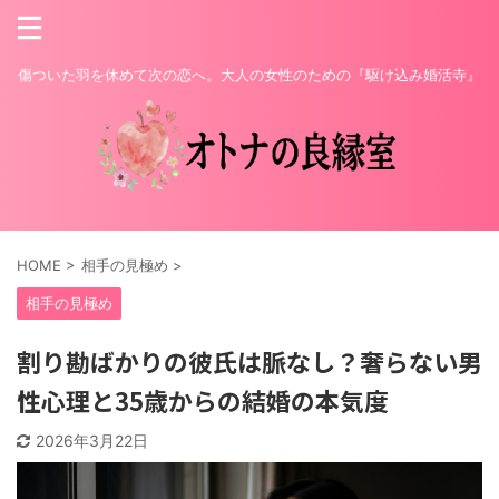
傷ついた羽を休めて次の恋へ。大人の女性のための『駆け込み婚活寺』
HOME
>
相手の見極め
>
相手の見極め
割り勘ばかりの彼氏は脈なし？奢らない男
性心理と35歳からの結婚の本気度
2026年3月22日