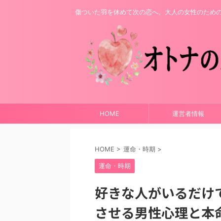
傷ついた羽を休めて次の恋へ。大人の女性のため
HOME
運営者情報
HOME
>
運命・時期
>
運命・時期
好きな人がいるだけ
させる男性心理と本