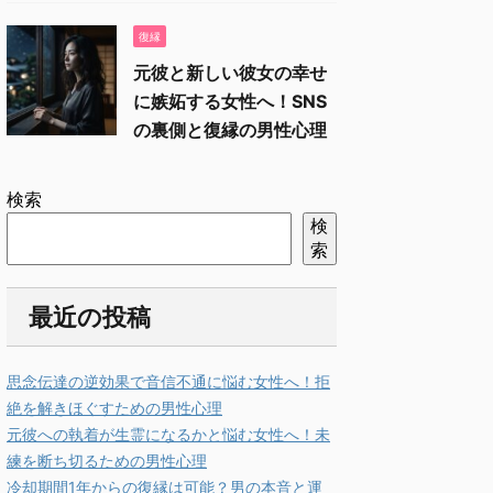
復縁
元彼と新しい彼女の幸せ
に嫉妬する女性へ！SNS
の裏側と復縁の男性心理
検索
検
索
最近の投稿
思念伝達の逆効果で音信不通に悩む女性へ！拒
絶を解きほぐすための男性心理
元彼への執着が生霊になるかと悩む女性へ！未
練を断ち切るための男性心理
冷却期間1年からの復縁は可能？男の本音と運