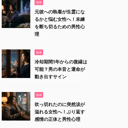
復縁
元彼への執着が生霊にな
るかと悩む女性へ！未練
を断ち切るための男性心
理
復縁
冷却期間1年からの復縁は
可能？男の本音と運命が
動き出すサイン
復縁
吹っ切れたのに突然涙が
溢れる女性へ！ぶり返す
感情の正体と男性心理