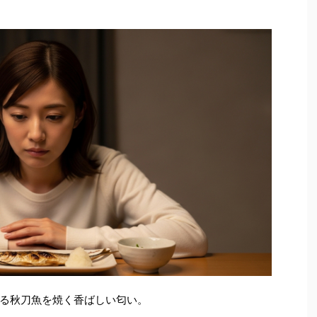
る秋刀魚を焼く香ばしい匂い。