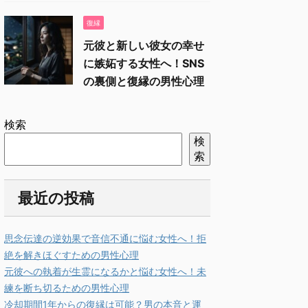
復縁
元彼と新しい彼女の幸せ
に嫉妬する女性へ！SNS
の裏側と復縁の男性心理
検索
検
索
最近の投稿
思念伝達の逆効果で音信不通に悩む女性へ！拒
絶を解きほぐすための男性心理
元彼への執着が生霊になるかと悩む女性へ！未
練を断ち切るための男性心理
冷却期間1年からの復縁は可能？男の本音と運