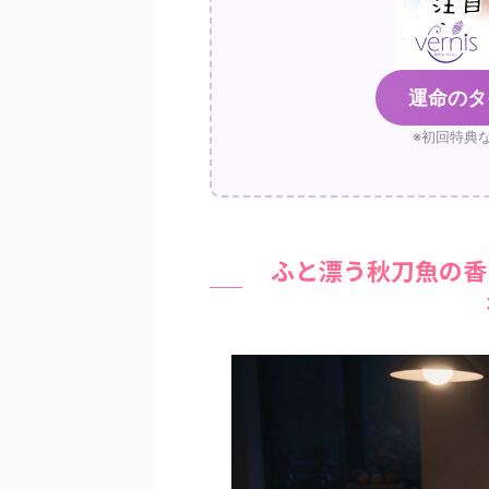
運命のタ
※初回特典
ふと漂う秋刀魚の香