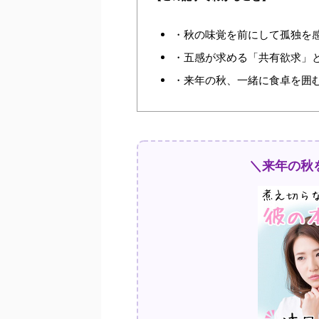
・秋の味覚を前にして孤独を
・五感が求める「共有欲求」
・来年の秋、一緒に食卓を囲
＼来年の秋