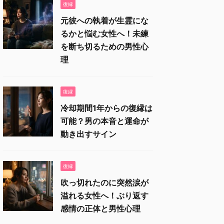
復縁
元彼への執着が生霊にな
るかと悩む女性へ！未練
を断ち切るための男性心
理
復縁
冷却期間1年からの復縁は
可能？男の本音と運命が
動き出すサイン
復縁
吹っ切れたのに突然涙が
溢れる女性へ！ぶり返す
感情の正体と男性心理