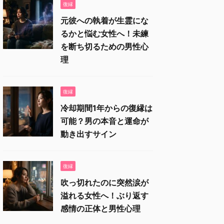
復縁
元彼への執着が生霊にな
るかと悩む女性へ！未練
を断ち切るための男性心
理
復縁
冷却期間1年からの復縁は
可能？男の本音と運命が
動き出すサイン
復縁
吹っ切れたのに突然涙が
溢れる女性へ！ぶり返す
感情の正体と男性心理