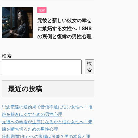
復縁
元彼と新しい彼女の幸せ
に嫉妬する女性へ！SNS
の裏側と復縁の男性心理
検索
検
索
最近の投稿
思念伝達の逆効果で音信不通に悩む女性へ！拒
絶を解きほぐすための男性心理
元彼への執着が生霊になるかと悩む女性へ！未
練を断ち切るための男性心理
冷却期間1年からの復縁は可能？男の本音と運