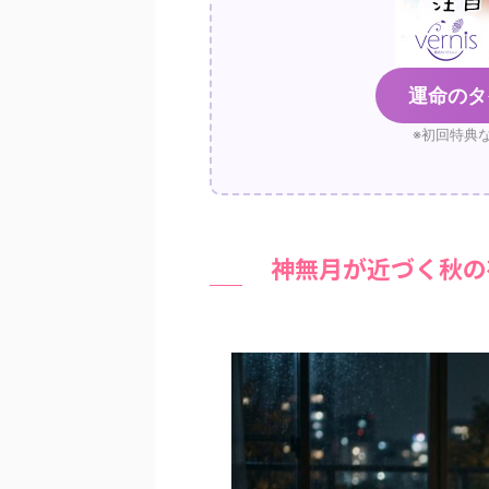
運命のタ
※初回特典
神無月が近づく秋の